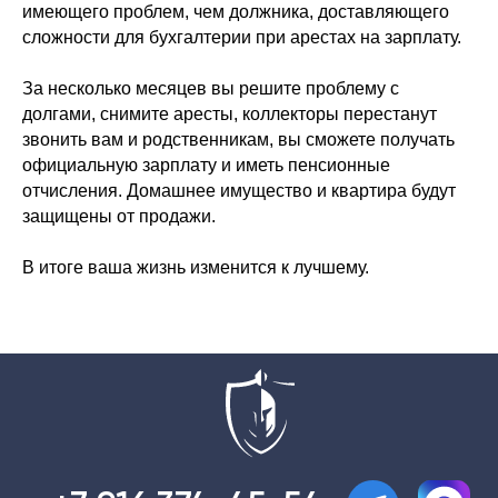
имеющего проблем, чем должника, доставляющего
сложности для бухгалтерии при арестах на зарплату.
За несколько месяцев вы решите проблему с
+7 916 374-45-54
долгами, снимите аресты, коллекторы перестанут
звонить вам и родственникам, вы сможете получать
официальную зарплату и иметь пенсионные
отчисления. Домашнее имущество и квартира будут
Заказать консультацию
защищены от продажи.
Результаты
В итоге ваша жизнь изменится к лучшему.
Этапы банкротства
Частые вопросы
Контакты
Статьи
О нашей компании