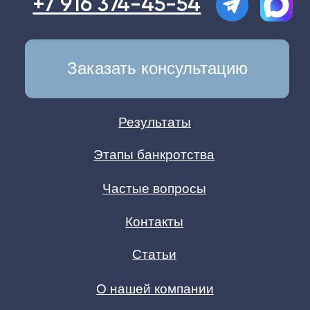
ИНН: 9709096475
КПП: 772201001
Юр. адрес: г.Москва, Газетный
переулок, д.9, стр.7, офис 12, 3-й
этаж
Политика конфиденциальности