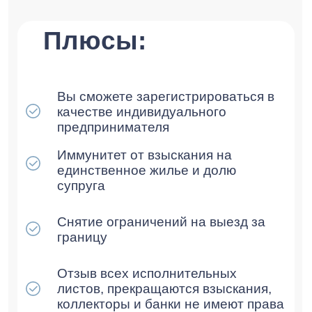
Заказать консультацию
Результаты
Этапы банкротства
Частые вопросы
Контакты
Статьи
О нашей компании
ИНН: 9709096475
КПП: 772201001