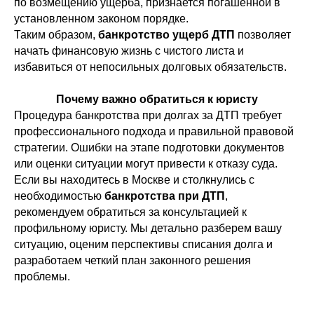
по возмещению ущерба, признается погашенной в
установленном законом порядке.
Таким образом,
банкротство ущерб ДТП
позволяет
начать финансовую жизнь с чистого листа и
избавиться от непосильных долговых обязательств.
Почему важно обратиться к юристу
Свобода от долгов с
Процедура банкротства при долгах за ДТП требует
момента подписания
профессионального подхода и правильной правовой
договора
стратегии. Ошибки на этапе подготовки документов
Типовой перечень, приведен в пункте
или оценки ситуации могут привести к отказу суда.
3 статьи 213.4 Закона №127-ФЗ
Если вы находитесь в Москве и столкнулись с
необходимостью
банкротства при ДТП
,
рекомендуем обратиться за консультацией к
Документы, подтверждающие задолженность (кредитный
договор, расписка) и неплатежеспособность гражданина,
профильному юристу. Мы детально разберем вашу
не позволяющая погасить эту сумму в объеме (справка о
зарплате, выписки со счетов).
ситуацию, оценим перспективы списания долга и
разработаем четкий план законного решения
Выписка из ЕГРИП, подтверждающая статус ИП или его
проблемы.
отсутствие, — предоставить ее необходимо не позднее
чем за пять дней до даты обращения в судебный орган