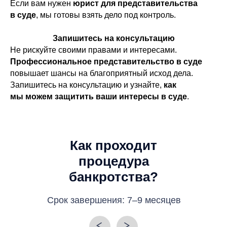
Если вам нужен
юрист для представительства
в суде
, мы готовы взять дело под контроль.
Документы, подтверждающие задолженность (кредитный
договор, расписка) и неплатежеспособность гражданина,
не позволяющая погасить эту сумму в объеме (справка о
Запишитесь на консультацию
зарплате, выписки со счетов).
Не рискуйте своими правами и интересами.
Профессиональное представительство в суде
Выписка из ЕГРИП, подтверждающая статус ИП или его
повышает шансы на благоприятный исход дела.
отсутствие, — предоставить ее необходимо не позднее
чем за пять дней до даты обращения в судебный орган
Запишитесь на консультацию и узнайте,
как
мы можем защитить ваши интересы в суде
.
Списки кредиторов с указанием Ф.И.О., адреса и суммы
задолженности, приведенные по форме Приложения №1
к приказу Минэкономразвития России от 5 августа 2015
года №530
Как проходит
Опись имущества с указанием адреса его нахождения, в
том числе и того, которое является предметом залога
(например, квартира в ипотеке), — приводится по форме
процедура
Приложения №2 к приказу Минэкономразвития России от
5 августа 2015 года №530
банкротства?
Копии документов на право собственности на имущество
и на объекты интеллектуальной деятельности
Срок завершения: 7–9 месяцев
Копии документов о сделках с недвижимостью, ценными