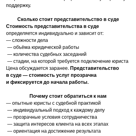
поддержку.
Сколько стоит представительство в суде
Стоимость представительства в суде
определяется индивидуально и зависит от:
— сложности дела
— объёма юридической работы
— количества судебных заседаний
— стадии, на которой требуется подключение юриста
Цена обсуждается заранее.
Представительство
в суде — стоимость услуг прозрачна
и фиксируется до начала работы.
Почему стоит обратиться к нам
Свобода от долгов с
— опытные юристы с судебной практикой
момента подписания
— индивидуальный подход к каждому делу
— прозрачные условия сотрудничества
договора
— защита интересов клиента на всех этапах
Типовой перечень, приведен в пункте
3 статьи 213.4 Закона №127-ФЗ
— ориентация на достижение результата