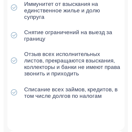
Статьи
О нашей компании
ИНН: 9709096475
КПП: 772201001
Юр. адрес: г.Москва, Газетный
переулок, д.9, стр.7, офис 12, 3-й
этаж
Политика конфиденциальности