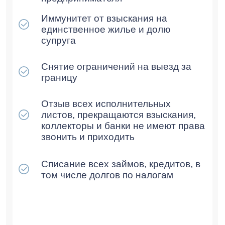
Статьи
О нашей компании
ИНН: 9709096475
КПП: 772201001
Юр. адрес: г.Москва, Газетный
переулок, д.9, стр.7, офис 12, 3-й
этаж
Политика конфиденциальности