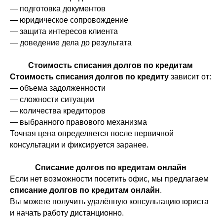
— подготовка документов
— юридическое сопровождение
— защита интересов клиента
— доведение дела до результата
Стоимость списания долгов по кредитам
Стоимость списания долгов по кредиту
зависит от:
— объема задолженности
— сложности ситуации
— количества кредиторов
— выбранного правового механизма
Точная цена определяется после первичной
консультации и фиксируется заранее.
Списание долгов по кредитам онлайн
Свобода от долгов с
Если нет возможности посетить офис, мы предлагаем
момента подписания
списание долгов по кредитам онлайн
.
договора
Вы можете получить удалённую консультацию юриста
Типовой перечень, приведен в пункте
и начать работу дистанционно.