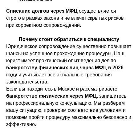
Списание долгов через МФЦ
осуществляется
строго в рамках закона и не влечет скрытых рисков
при корректном сопровождении.
Почему стоит обратиться к специалисту
Свобода от долгов с
Юридическое сопровождение существенно повышает
момента подписания
шансы на успешное прохождение процедуры. Наш
юрист имеет практический опыт ведения дел по
договора
банкротству физических лиц через МФЦ в 2026
Типовой перечень, приведен в пункте
3 статьи 213.4 Закона №127-ФЗ
году
и учитывает все актуальные требования
законодательства.
Если вы находитесь в Москве и рассматриваете
Документы, подтверждающие задолженность (кредитный
банкротство физических через МФЦ
, запишитесь
договор, расписка) и неплатежеспособность гражданина,
не позволяющая погасить эту сумму в объеме (справка о
на профессиональную консультацию. Мы разберем
зарплате, выписки со счетов).
вашу ситуацию, проверим соответствие условиям и
поможем пройти процедуру максимально безопасно и
Выписка из ЕГРИП, подтверждающая статус ИП или его
эффективно.
отсутствие, — предоставить ее необходимо не позднее
чем за пять дней до даты обращения в судебный орган