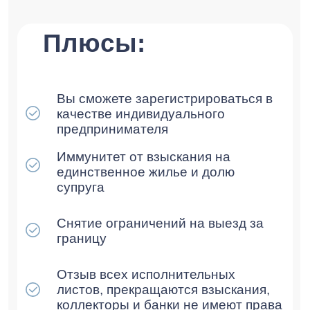
Заказать консультацию
Результаты
Этапы банкротства
Частые вопросы
Контакты
Статьи
О нашей компании
ИНН: 9709096475
КПП: 772201001