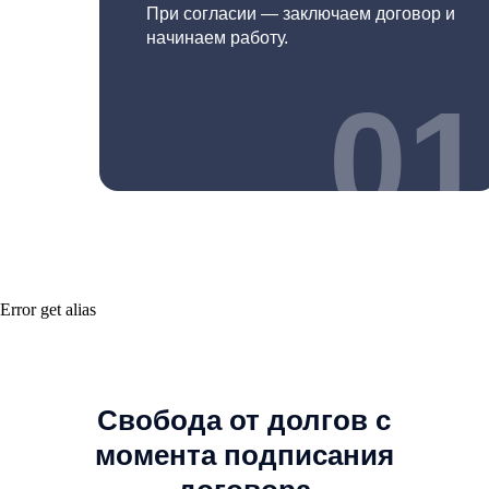
При согласии — заключаем договор и
начинаем работу.
Справка из банка о наличии счетов и депозитов и об
остатках денежных средств, выписки по операциям за три
года
01
Копия СНИЛС и сведения о состоянии индивидуального
лицевого счета застрахованного лица
Error get alias
Последствия
банкротства
Плюсы: