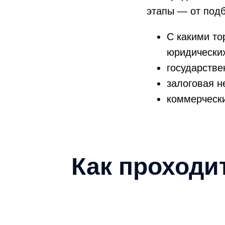
этапы — от подб
С какими то
юридических
государстве
залоговая н
коммерческ
Как проходи