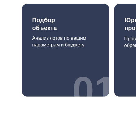
Подбор
Юри
объекта
про
Анализ лотов по вашим
Пров
параметрам и бюджету
обре
01