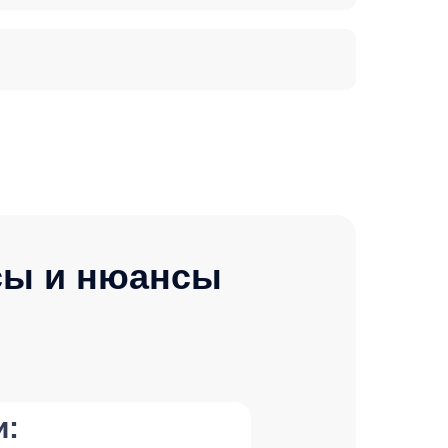
сы и нюансы
и: