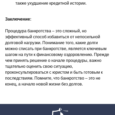
также ухудшение кредитной истории.
Статьи
О нашей компании
Заключение:
Процедура банкротства – это сложный, но
ИНН: 9709096475
эффективный способ избавиться от непосильной
долговой нагрузки. Понимание того, какие долги
можно списать при банкротстве, является ключевым
КПП: 772201001
шагом на пути к финансовому оздоровлению. Прежде
чем принять решение о начале процедуры, важно
Юр. адрес: г.Москва, Газетный
тщательно оценить свою ситуацию,
переулок, д.9, стр.7, офис 12, 3-й
проконсультироваться с юристом и быть готовым к
этаж
последствиям. Помните, что банкротство – это не
конец, а начало новой жизни без долгов.
Политика конфиденциальности