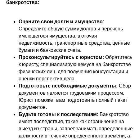
банкротства:
Оцените свои долги и имущество:
Определите общую сумму долгов и перечень
имеющегося имущества, включая
недвижимость, транспортные средства, ценные
бумаги и банковские счета.
+7 916 374-45-54
Проконсультируйтесь с юристом:
Обратитесь
к юристу, специализирующемуся на банкротстве
физических лиц, для получения консультации и
Заказать консультацию
оценки перспектив дела.
Подготовьте необходимые документы:
Сбор
документов является трудоемким процессом.
Результаты
Юрист поможет вам подготовить полный пакет
документов.
Этапы банкротства
Будьте готовы к последствиям:
Банкротство
имеет последствия, такие как ограничение на
Частые вопросы
выезд из страны, запрет занимать определенные
Контакты
должности в течение определенного времени, а