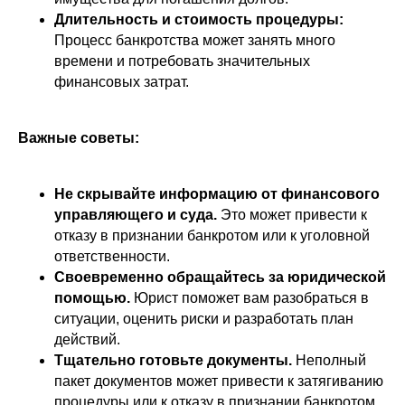
Длительность и стоимость процедуры:
Контакты
Процесс банкротства может занять много
времени и потребовать значительных
Статьи
финансовых затрат.
О нашей компании
Важные советы:
ИНН: 9709096475
Не скрывайте информацию от финансового
управляющего и суда.
Это может привести к
КПП: 772201001
отказу в признании банкротом или к уголовной
ответственности.
Юр. адрес: г.Москва, Газетный
Своевременно обращайтесь за юридической
переулок, д.9, стр.7, офис 12, 3-й
помощью.
Юрист поможет вам разобраться в
этаж
ситуации, оценить риски и разработать план
действий.
Политика конфиденциальности
Тщательно готовьте документы.
Неполный
пакет документов может привести к затягиванию
процедуры или к отказу в признании банкротом.