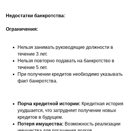
Недостатки банкротства:
Ограничения:
Нельзя занимать руководящие должности в
течение 3 лет.
Нельзя повторно подавать на банкротство в
+7 916 374-45-54
течение 5 лет.
При получении кредитов необходимо указывать
факт банкротства.
Заказать консультацию
Порча кредитной истории:
Кредитная история
Результаты
ухудшается, что затрудняет получение новых
кредитов в будущем.
Этапы банкротства
Потеря имущества:
Возможность реализации
Частые вопросы
имущества для погашения долгов.