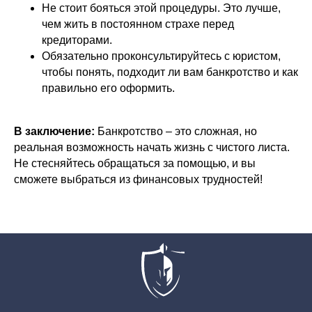
Не стоит бояться этой процедуры. Это лучше,
Этапы банкротства
чем жить в постоянном страхе перед
кредиторами.
Частые вопросы
Обязательно проконсультируйтесь с юристом,
чтобы понять, подходит ли вам банкротство и как
Контакты
правильно его оформить.
Статьи
О нашей компании
В заключение:
Банкротство – это сложная, но
реальная возможность начать жизнь с чистого листа.
Не стесняйтесь обращаться за помощью, и вы
ИНН: 9709096475
сможете выбраться из финансовых трудностей!
КПП: 772201001
Юр. адрес: г.Москва, Газетный
переулок, д.9, стр.7, офис 12, 3-й
этаж
Политика конфиденциальности